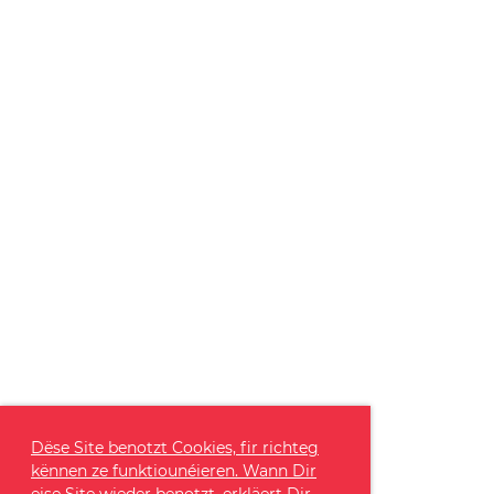
Dëse Site benotzt Cookies, fir richteg
kënnen ze funktiounéieren. Wann Dir
eise Site wieder benotzt, erkläert Dir