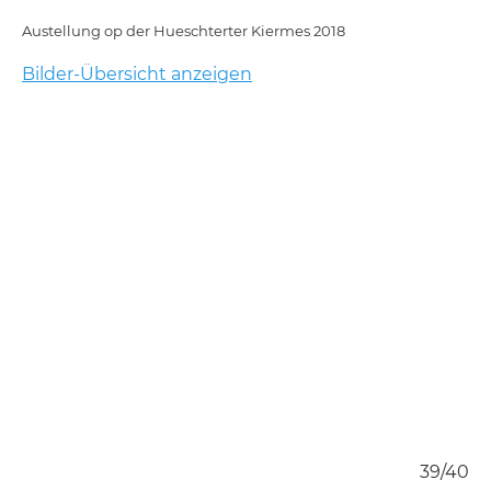
Austellung op der Hueschterter Kiermes 2018
Bilder-Übersicht anzeigen
/40
39/40