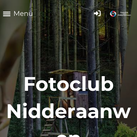
Menü
Fotoclub
Nidderaanw