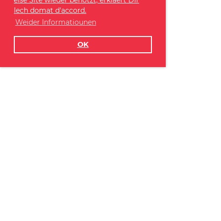
Iech domat d'accord.
Weider Informatiounen
OK