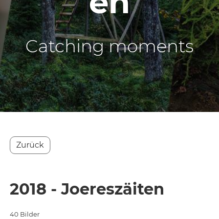
en
Catching moments
Zurück
2018 - Joereszäiten
40 Bilder