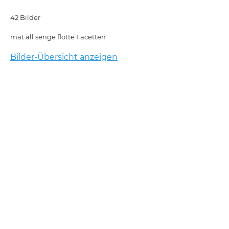
42 Bilder
mat all senge flotte Facetten
Bilder-Übersicht anzeigen