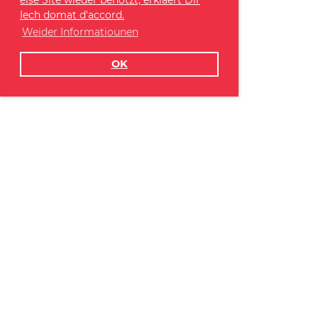
Iech domat d'accord.
Weider Informatiounen
OK