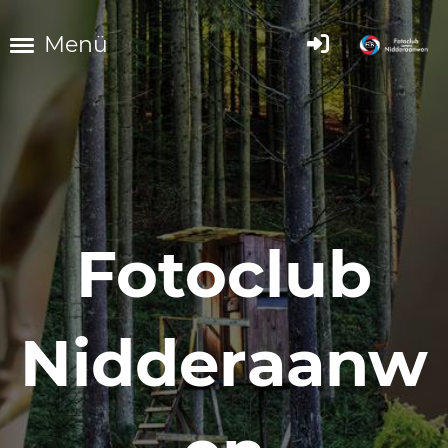
Menü
Fotoclub
Nidderaanw