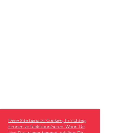
Dëse Site benotzt Cookies, fir richteg
kënnen ze funktiounéieren. Wann Dir
eise Site wieder benotzt, erkläert Dir