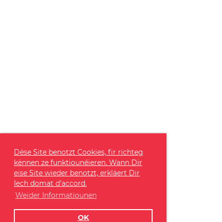
Dëse Site benotzt Cookies, fir richteg
kënnen ze funktiounéieren. Wann Dir
eise Site wieder benotzt, erkläert Dir
Iech domat d'accord.
Weider Informatiounen
OK