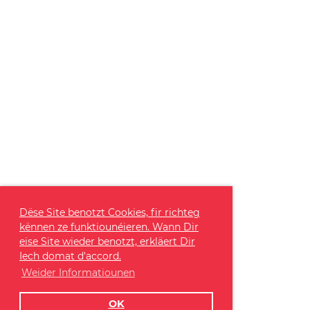
Dëse Site benotzt Cookies, fir richteg
kënnen ze funktiounéieren. Wann Dir
eise Site wieder benotzt, erkläert Dir
Iech domat d'accord.
Weider Informatiounen
OK