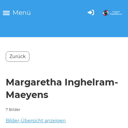
Menü
Zurück
Margaretha Inghelram-
Maeyens
7 Bilder
Bilder-Übersicht anzeigen