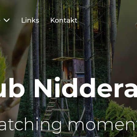
e
Links
Kontakt
ub Nidde
atching momen