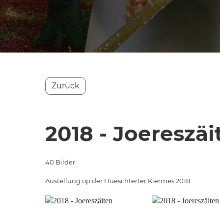
Zurück
2018 - Joereszäi
40 Bilder
Austellung op der Hueschterter Kiermes 2018