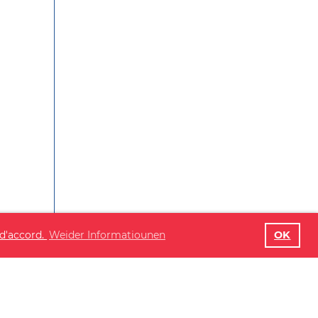
 d'accord.
Weider Informatiounen
OK