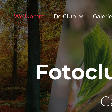
Wëllkomm
De Club
Galeri
Fotocl
C