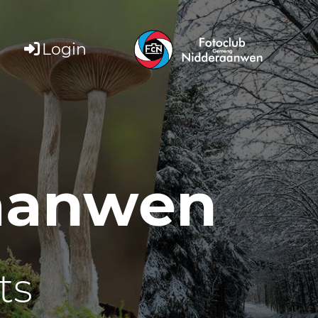
Login
raanwen
ts