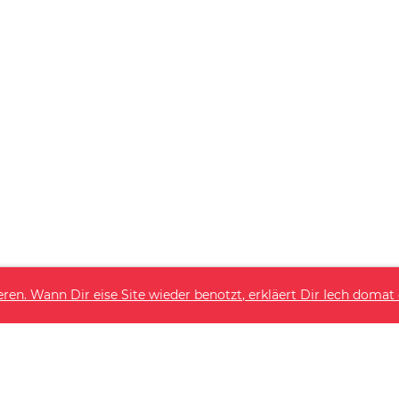
eren. Wann Dir eise Site wieder benotzt, erkläert Dir Iech domat