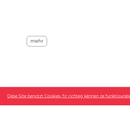
mehr
Dëse Site benotzt Cookies, fir richteg kënnen ze funktiounéi