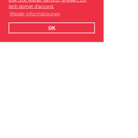
Iech domat d'accord.
Weider Informatiounen
OK