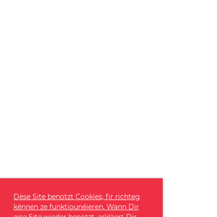
Dëse Site benotzt Cookies, fir richteg
kënnen ze funktiounéieren. Wann Dir
eise Site wieder benotzt, erkläert Dir