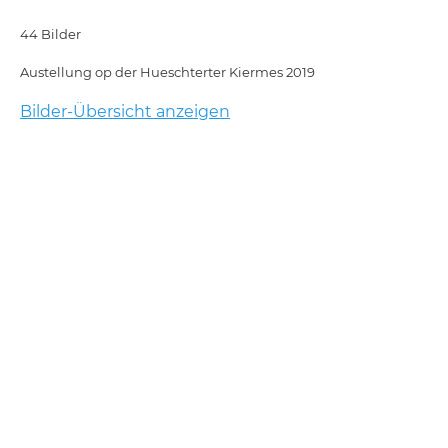
44 Bilder
Austellung op der Hueschterter Kiermes 2019
Bilder-Übersicht anzeigen