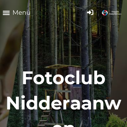
Menü
Fotoclub
Nidderaanw